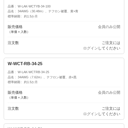
品番
W-LAK-WCTYB-34-100
品名
34AWG（30.48m）、テフロン被覆、黄×青
標準納期
約1.5か月
販売価格
会員のみ公開
（単価 × 入数）
注文数
ご注文には
ログイン
してください
W-WCT-RB-34-25
品番
W-LAK-WCTRB-34-25
品名
34AWG（7.62m）、テフロン被覆、赤×黒
標準納期
約1.5か月
販売価格
会員のみ公開
（単価 × 入数）
注文数
ご注文には
ログイン
してください