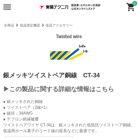
0
全商品
低温測定機器
低温アクセサリー
銀メッキツイストペア銅線 CT-34
▶この製品に関する詳細な情報はこちら
● 銀メッキされた銅線
● ツイストペア（2線×1）
● 線径：34AWG
● テフロン絶縁被覆
ツイストペアワイヤ CT-34は、銀メッキされた低抵抗ツイストペア銅線。
低温用ホール素子のリード線の延長などに最適です。