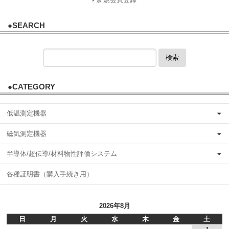
●SEARCH
検索
●CATEGORY
低温測定機器
磁気測定機器
半導体/超伝導/材料物性評価システム
各種証明書（購入手続き用）
2026年8月
日
月
火
水
木
金
土