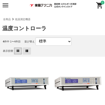
0
全商品
低温測定機器
温度コントローラ
4
件中 1〜4件目
並び替え
表示切替